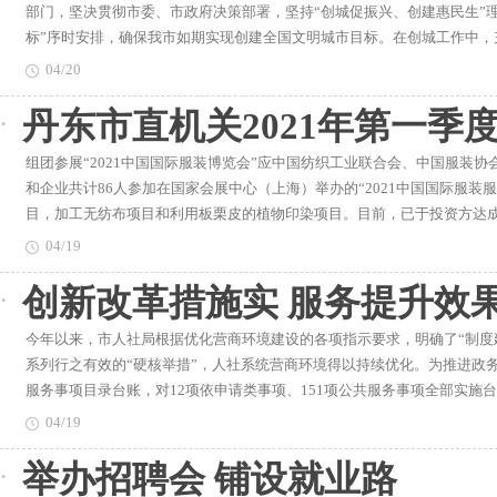
部门，坚决贯彻市委、市政府决策部署，坚持“创城促振兴、创建惠民生”
标”序时安排，确保我市如期实现创建全国文明城市目标。在创城工作中
做到“四个推进”。统一思想，以全局之力推进。成立创建工作专门机构，
04/20
压责任。局班子成员发挥“头雁效应”，率先垂范，机关全员上阵，围绕创
丹东市直机关2021年第一季
人，对标督办。针对农贸市场整治的重点、难点问题，科学调动属地、市
最优举措推进。围绕农贸市场改造8个硬件标准，以整治环境卫生“脏乱差”
组团参展“2021中国国际服装博览会”应中国纺织工业联合会、中国服装协
干、定岗值守、集中整治等方式，督促农贸市场升级改造项目的落实。针
和企业共计86人参加在国家会展中心（上海）举办的“2021中国国际服装
和突破口，逐条自评、逐项完善、逐件落实。市市场监管局将按照创城标
目，加工无纺布项目和利用板栗皮的植物印染项目。目前，已于投资方达成
设，以点促面、连点成线，引领农贸市场升级改造工作全面提升、纵深推
次展会达成意向合作项目141个，预计合作额为30亿元，其中意向采购、
水平，不断强化诚信经营意识，规范文明经营行为，实现农贸市场“颜值”
04/19
本明确下订单的2个，加工企业与波司登、海澜之家、红豆集团、太平鸟
更好助力文明城创建。精准发力，以最高标准推进。坚持问题导向，紧盯
创新改革措施实 服务提升效
加工合作的94个，含基本明确下订单的32个，以上企业已于近期陆续来
消费维权、食品和药品安全监管及农产品质量安全监测等工作。不断强化
誉度，为我市纺织服装企业发展、寻找合作伙伴开拓了更大更广阔的空间。推
食品行为，加大知识产权保护力度，依法规范开办单位及场内经营者的经
今年以来，市人社局根据优化营商环境建设的各项指示要求，明确了“制度
局多措并举，建管并重，提升服务，强力推进“厕所革命”各项工作，完成现
合格率提升行动及食品药品等重点领域广告专项监测。健全完善公益广告
系列行之有效的“硬核举措”，人社系统营商环境得以持续优化。为推进政务
总投资600余万元。此次“厕所革命”所改造的老旧公厕多数附属于其他办
监督、举报和处置机制，依法查处虚假违法广告、质量违法案件。强化督
服务事项目录台账，对12项依申请类事项、151项公共服务事项全部实施
的基础上，对内部空间重新进行规划设计，充分提高空间利用率，将空间
进度、定责任”的原则，细化到人、明确到岗，一级抓一级、层层抓落实
方式，切实做到底数清、情况明。全力推进人社服务“快办行动”，把原来
卫生间和轮椅通道及各种残障人辅助设施，方便母婴及残疾人如厕需求。
踪问效、严肃问责，坚决做到创城工作到哪里，督导检查到哪里，跟踪问
04/19
成10件事“一次性”受理。对外设置柜员制受理区、综合服务区和内部办理
旅游区、城市公园(广场)等处公厕均达到“厕所革命”相关标准要求，助力
工作实效。孙晓晖表示，市市场监管局将以更严的要求、更高的标准、更
举办招聘会 铺设就业路
请、稳岗返还申领、技能补贴申领、就业登记等25项高频事项在规定办结
扎实开展2021年“两节”期间社会救助工作，在省内率先制定救助新举措
办、关联事项提速办。此外，市人社局积极推进政务服务能力“一体化”“一
困人员供养金和照顾料理费、孤儿和事实无人抚养儿童保障金3150万元及