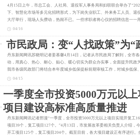
4月15日上午，市总工会、人社局、退役军人事务局和妇联联合举办了“20
达到134122件，政务服务事项网办事项占比55.8%，全程网办率达到61
800多人次符合条件的困难家庭发放临时救助金71万元；在全省率先出台
下、智慧化市场等多元化招聘形式，为下岗失业职工、外来务工人员、退
跑动次数0.34次，平均材料数量1.07个，平均受理环节数0.33个，即办
特困人员家庭和孤儿、事实无人抚养儿童家庭每户补贴400元，农村低保、
大厅举行，现场人头攒动，热闹不已。一些求职者将心仪的招聘信息一一
办”改革，“一窗”受理比例达到79.2%。首创“办不成事”反映窗口，全力
困难家庭取暖救助工作，为全市5.4万户困难家庭发放取暖救助金1924万元
面与企业人员咨询招聘工作内容、薪资等事宜。“之前在大城市工作，现在
求助有人、服务有效。“办不成事”窗口自创立以来，累计接待群众167人
次，确保困难群众温暖过冬，安心过年。建立司法工作联系点市司法局围
04/16
市总工会’公众号了解到本周要召开招聘会，参与招聘的企业涉及行业种类
社局指派专人、形成专班负责推进“一网通办”各项指标落地落实，并严格
的亮点品牌。市司法局在全省率先组织召开省级法治政府建设示范创建工
市民政局：变“人找政策”为“
近50家发展势头好、待遇优厚企业参会，机械制造业、副食品加工业、仓储
大厅LED显示屏动态展示指标完成情况，将“一网通办”纳入工作实绩考
线三点”建设模式，提前6个月率先在全省实现“村民评理说事点”建设全覆
个。为积极推动下岗失业职工、外来务工人员、退役军人等就业创业工作
依据。2020年以来，共向政务服务平台发送“好差评”数据195692条，
级地方性法规、政府规章和行政规范性文件1792件，废止464件、修改1
丹东新闻网讯苏晓明记者姜慕馨4月14日，记者从市民政局了解到，全市各
商环境，主办方通过我市“就业人才智慧服务平台”为求职者提供了更加多
平台“标准化”“智慧化”方面下足功夫。目前，已经同步拓展丹东人社AP
展全市行政执法人员资格网络培训考试，合格率达到96.88%。被确定为
动，用真心、热心、耐心、贴心、暖心切实为群众办实事，全面提升民政
热烈欢迎。此次招聘会共吸引250余名求职人员前来应聘。近年来，市总
务功能，人社服务智慧大厅开设政策咨询服务区、企业自助服务区、个人业
级工作联系点。争取上级地方政府债券资金支持按照省财政厅的统一安排
我市各级民政部门将结合本年度城乡低保提标前期审核工作，对城乡低保
律援助等形式，努力提高下岗失业人员的就业成功率，同时积极与市人社
验区，极大地方便了办事群众。记者姜慕馨
积极行动，自去年9月末就启动了2021年地方政府债券需求的梳理工作，
社会救助政策知晓度，及时了解民情民声，建立及时主动发现机制，变“人
建良好的供需桥梁，让广大群众在家门口就能找到满意的工作，全力帮扶
完成了2021年地方政府债券需求申报工作。2021年，全市地方政府债券需
04/15
救助资源有效对接，各级民政部门还将继续把社会救助融入社区治理网格
138亿元，专项债券需求102个项目217亿元。项目紧紧围绕“两新一重”“
一季度全市投资5000万元以上
序，实行社会救助容缺受理，简化社会救助申请审核，逐步取消可以通过
四五”规划，涵盖生态环保、乡村振兴、教育、医疗健康、社会保障、交
可不再进行民主评议，对基本生活暂时出现严重困难的家庭和个人，及时纳
和产业园区基础设施等重点领域，以地方政府债券的形式予以资金支持，
项目建设高标准高质量推进
排中，民政部门还将边帮扶边解决实际问题，对于现有救助政策未覆盖的困
间，市文化旅游广电局组织文艺团体积极开展线上线下四大类14项公益性
通过采取财政引导性投入、与慈善部门合作、鼓励社会捐赠等方式，在市
主要包括：“丹东市朝鲜族迎新春文艺晚会”、“艺术迎新春文化进万家”
丹东新闻网讯记者邢漫“一季度，全市投资5000万元以上项目实现开复工166
难群众实施“发点球”式精准救助，提高兜底保障能力。
人》等线上歌舞剧节目；国图公开课精选展播、“中国年俗文化推送周”、征
项目39个，复工项目127个。”4月13日，市发展改革委相关负责人介绍，
宵节活动等群众文化主题活动；“家乡美·幸福年”优秀短视频系列展播、“
开工项目125个，复工项目204个。截至目前，各大项目建设正有序进行
等民风民俗主题活动；“我们的中国梦”文化进万家—迎新春剪纸农民画优秀
立“项目为王”理念和“抓项目就是抓投资，抓投资就是抓发展”思想，认真落