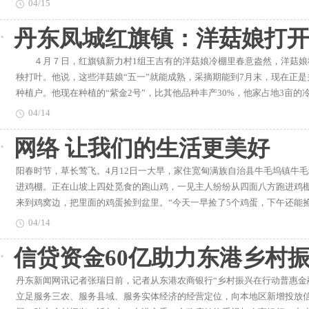
04/15
赞、“我们的节日”等文化场馆活动。以上系列文化活动的开展营造喜庆祥
项目落地见效。在精准帮扶方面，我市全面落实重大项目市级领导包扶制度
大地丰富了群众的业余生活，提高了人民群众的文化素养，增强了人民群
丹东凤城红旗镇：洋菇娘打
度重点项目进行定点包扶，建立各地区各部门具体负责的工作机制。截至4
万余人次。开展“民主人士经丹东北上”登陆地及活动考证工作市政协大力
建设中存在的主要问题，加快推进重点项目建设进度。与此同时，全市掀起了
士经丹东北上”登陆地和活动考证工作。召开“民主人士经丹东北上”文史
４月７日，红旗镇新力村1组王吉有的洋菇娘冷棚里春意盎然，洋菇娘
围内组织开展重点项目建设“集中开工月”活动。在3月19日全市“项目集中
组。先后组织相关人员深入省（市）档案馆、省图书馆、省政协文史馆、全
秧打叶。他说，这些洋菇娘“五一”就能成熟，采摘期能到7月末，现在正是
设任务奠定了坚实的基础。截至4月8日，全地区投资5000万元以上项目已
留存资料共计100余册（篇）、500余万字。课题组历时3个月，先后6
种植户。他现在种植的“紫金2号”，比其他品种丰产30%，他家占地3亩的
调度，推进解决项目问题。”市发展改革委相关负责人介绍，按照《推进“
无锡、广东、沈阳等民主人士所到之处，在实地考证调研基础上，结合资
短、见效快，洋菇娘成熟了客商直接来订货，是致富的好出路。”王吉
大项目开复工情况，开工月期间进行周调度，收集项目建设问题，充分利
04/14
告》。2020年12月7日至8日，辽宁省政协组织专家团来我市就“第二批
良好的气候条件和土壤环境非常适合洋菇娘生长，造就了红旗洋菇娘滋味鲜
市项目谋划工作专班作用，加大项目谋划包装储备力度，通过组织各县（
（原安东浪头港上端二道沟）为第二批民主人士北上登陆地。“揭榜挂帅”名
网络 让我们的生活更美好
府根据本地的实际，把发展洋菇娘作为产业发展新的增长点。镇农业技术
套、开展招商引资活动等，不断增加项目储备数量、提高储备项目质量，
五”规划建议明确提出的一种改进科技项目组织管理的方式。市科技局以此
河北等地考察学习。同时，他们开办各类培训班，推广洋菇娘的种植技术。
底，全市500万元以上项目储备数量已达到213个，总投资1862亿元。
实质性“产学研联盟”建设，其中辽宁恒星化工功能纺织材料产学研联盟等7
阳春时节，草长莺飞。4月12日一大早，家住宽甸满族自治县牛毛坞镇牛
栽培技术指导、病虫害防治方面技术支持。 有了好的产品，如何才能
科技局主动集聚、整合优势创新资源，积极指导并大力推荐我市企业申报“2
进鸡棚。正在山坡上四处觅食的跑山鸡，一见主人纷纷从四面八方跑进鸡
新力村成立了村级洋菇娘专业合作社，通过统一形象宣传、合作社统一销售的
工业智能检测产学研联盟“露天矿矿车无人驾驶系统”等5项重大科技项目
来到鸡窝边，把里面的鸡蛋捡到盆里。“今天一早捡了5个鸡蛋，下午还能捡
被辽宁省农村经济委员会评为洋菇娘“一村一品”省级示范项目。同年，被
建数字化、智能化发展的创新型城市,开启“十四五”新征程打响了开局之战
能下10多枚鸡蛋。按照现在的价格，一天收入20多元钱。“农村电子商务
户占村总户数90%。2020年，全村洋菇娘产业总产值3600万元，净利
04/14
东过大年——2021温暖启航”职工春节系列活动，对困难企业、困难职工
电子商务上卖，我坐在家里就能轻轻松松收钱。”姜玉文高兴地说，过去
成立了“凤城市红旗镇洋菇娘协会”，引导当地农民种植洋菇娘，并积极开
供电、燃气、科技企业一线职工送去千份思乡饺子和万张消费优惠券。在全
信贷资金60亿助力东港乡村
上卖，搭上一天工夫也挣不了几个钱。现在，有了电商平台，院里养的、
时，他们努力打造“红旗洋菇娘”农产品地理标志，现在该地理标志正在审批
工”工会送祝福活动，为5000余名就地过年的农民工、务工人员、户外劳
说：“去年我把房子装修一新，安上热水器、地热和卫生间，我们两口子过
亩，冷棚2240栋，成为全国最大的洋菇娘保护地产区。 自发展洋菇娘
业、科技型中小企业、招商引资新落丹大项目等企事业单位、一线职工共14
丹东新闻网讯记者张瑞日前，记者从东港农商银行“乡村振兴在行动普惠金
随着互联网的发展，大山深处的农民不仅开阔了视野，同时正在借助网络
娘产业作为脱贫攻坚的突破口，提高贫困户的“造血”功能。新力村6组的
网、欣时代生物化工等企业在统筹疫情防控和经济社会发展中坚守一线、辛勤
立足服务三农、服务县域、服务实体经济的经营定位，向本地区新增投放信
三、五”农村电商扶贫项目，即建立“一个平台”、组建“三个团队”、实现
病花费了60多万元，被识别为建档立卡贫困户。2017年，村里利用扶贫贷
在外的留丹职工找寻一份安心、留住一丝暖意，也为丹东建设“开放型城市