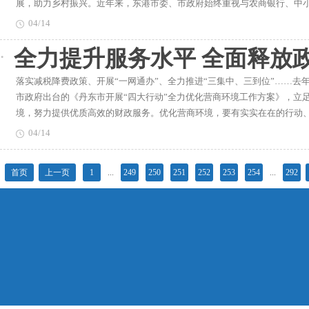
展，助力乡村振兴。近年来，东港市委、市政府始终重视与农商银行、中小
帮助贫困户销售30余种当地土特产品，仅贫困户家的鸡、鸭、鹅蛋销售就近
目。他和妻子通过种植洋菇娘，当年就还上了贷款，如今每年有六七万的
资信息桥梁为在全市上下推动形成聚精会神谋项目、推项目、促项目的强
济健康快速发展、乡村振兴战略科学实施，取得了明显成效。东港农商行是
至目前，牛毛坞村电商平台运营近5年，不仅彻底解决了农产品“卖难”问
我现在对脱贫致富信心十足。” 洋菇娘产业的长足发展，也带动了红旗
04/14
济工作会议、全市“项目年”暨专项工作表奖大会部署的各项重点工作任务
主力银行。2020年，贷款余额116元，东港市占比35.53%，其中惠农贷
数，真没想到东西还能上网卖。俺们庄稼院里的山货野果，搭上电商直通车
农设施遍布全镇。红旗镇党委书记范政新说：“我们镇洋菇娘产业秉承‘人
居城市”“聚焦项目年”等系列报道，并特别策划推出了“这里是鸭绿江畔，仙
全力提升服务水平 全面释放
海产品等涉农特色产业发展壮大为重点，理念创新，产品创新，为东港经
笑得合不拢嘴。正是电商销售，每年为他增加10多万元的收入。别看扈大
进一步发展特色农业产业，着力提高种植水平，延长产业链条，加强包装宣
区”、“这里是振安区：上风上水，紫气东来”“这里是元宝区丹东百年开埠发
心成立近五年，始终与东港农商行等金融机构和辽宁农担公司紧密配合，
项技术谋生。“以前，我都是自己把蜂蜜驮到镇里卖，现在岁数大走不动
读数30000余人次，通过媒体宣传把市委市政府抓项目、上项目的信心、
落实减税降费政策、开展“一网通办”、全力推进“三集中、三到位”……
金融和惠农服务等方面做了大量工作。辽宁农业信贷担保有限责任公司对东
元不说，还不用我跑腿。”扈大爷感慨道，同样的野山蜜，自己蹲市场，挣
市招商引资工作搭建信息桥梁和沟通平台，号召鼓舞全市上下紧盯目标任
市政府出台的《丹东市开展“四大行动”全力优化营商环境工作方案》，立
2019年成立东港办事处，至今年2月底，累计为东港市担保种养加各类项目2
卖，收入翻了数十倍，自家也摘了穷帽，过上了富裕的日子。“去年受疫
台阶。
境，努力提供优质高效的财政服务。优化营商环境，要有实实在在的行动
有受益，涵盖草莓、海产品、种植养殖等20多个行业。此次，计划三年新
方式——直播带货，帮助农民解决卖难问题，效果不错。”牛毛坞村第一
面下功夫。在涉企收费方面，严格贯彻落实国家和省涉企收费政策，全面
信贷资金30亿元；用于支持本地区春耕备耕生产投放信贷资金20亿元；
越重要的作用，消费者通过看直播购买产品，生活在贫困地区的农民也可
04/14
入非税目录的收费项目，一律不得立项缴入非税电子化收缴系统，从源头
新型农业经营主体投放信贷资金10亿元。
完一期直播带货，就帮助贫困户销售滞销的笨鸡蛋27000多枚，鸭蛋3000多
收费目录，并在政府信息公开网站上公示，设立并公示涉企收费监督举报电话
网络对接上贫困地区，让绿水青山变成了金山银山。宽甸下露河朝鲜族乡川
首页
上一页
1
...
249
250
251
252
253
254
...
292
年，为了落实支持企业开工复产的各项降费政策,全市各级财政落实政策共计
五月份就会绽放，颇为壮观。随着网络的传播，川沟村成为丹东春季旅游
得到了实惠。”市财政局税政法规科负责人刘国栋说。市财政局实行收费
了，我的生活也跟着发生变化。”川沟村曾经的建档立卡贫困户袁春林说
上进行公示，并结合上级最新政策，对目录进行实时的动态调整，用于指
带有二维码的名片，让他走上了电商致富路。如今在我市，电商网络扶贫
入收缴电子化改革，重点与优化营商环境、实施“互联网+政务服务”紧密
市最早开展电商扶贫的村，就是这个村的电商平台，现已发展成以宽甸山
不得进入新系统，实现了源头治理，避免了违规收费、乱收费对冲全市“四
贫联盟——“品味宽甸”区域公共扶贫品牌。目前，这个电商联盟已经完成“百
成效？为此，市财政局对政务服务“办事指南”基本信息、环节信息、材料
村完成“一个群、一个店、一个网店、一个产业基地”的“四个一”建设。而
到事项清单清晰明确，办事指南复核精准。市财政局先后两次减时限、减
放点、新零售产品分享点”的3个功能建设。3年多来，联盟通过完备服务
中，平台审批时限由国家规定20日缩减到5日，办理时限压缩75%，审核
等农产品近500万元，人均增收500—2000元。“互联网+”，加出脱贫
政局还对代理记账业务进行网上审批，并主动上门服务，既做到实地查验
贫困村，村民脸上洋溢着幸福的微笑，对未来充满憧憬。“党的好政策和网