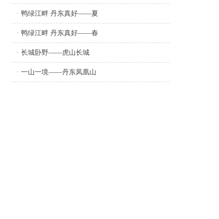
·
鸭绿江畔 丹东真好——夏
·
鸭绿江畔 丹东真好——春
·
长城卧野——虎山长城
·
一山一境——丹东凤凰山