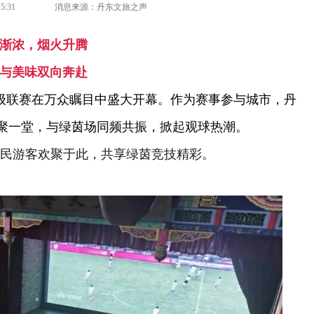
5:31
消息来源：丹东文旅之声
渐浓，烟火升腾
与美味双向奔赴
超级联赛在万众瞩目中盛大开幕。作为赛事参与城市，丹
齐聚一堂，与绿茵场同频共振，掀起观球热潮。
游客欢聚于此，共享绿茵竞技精彩。