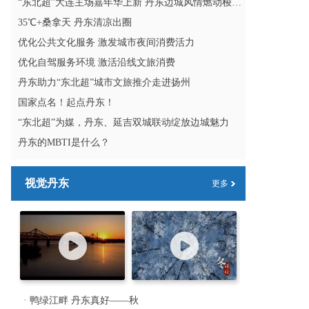
“东北超”大连主场嘉年华上新 丹东边城风情燃动梭鱼湾
35℃+桑拿天 丹东清凉出圈
优化公共文化服务 激发城市夜间消费活力
优化自驾服务环境 激活沿线文旅消费
丹东助力“东北超”城市文旅推介走进扬州
国家点名！起点丹东！
“东北超”为媒，丹东、延吉双城联动绽放边城魅力
丹东的MBTI是什么？
视觉丹东
更多
·
鸭绿江畔 丹东真好——秋