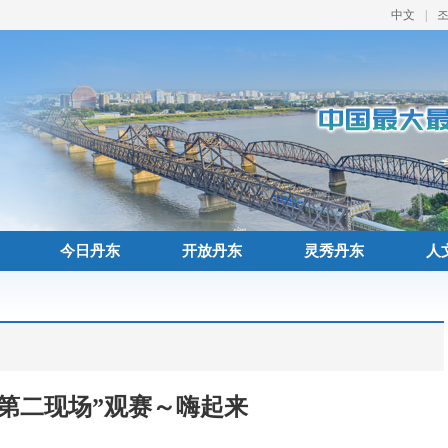
中文
|
今日丹东
开放丹东
灵秀丹东
人
第二现场”观赛～嗨起来