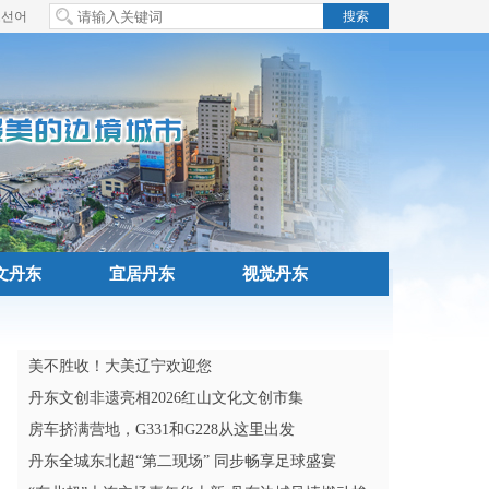
조선어
文丹东
宜居丹东
视觉丹东
美不胜收！大美辽宁欢迎您
丹东文创非遗亮相2026红山文化文创市集
房车挤满营地，G331和G228从这里出发
丹东全城东北超“第二现场” 同步畅享足球盛宴