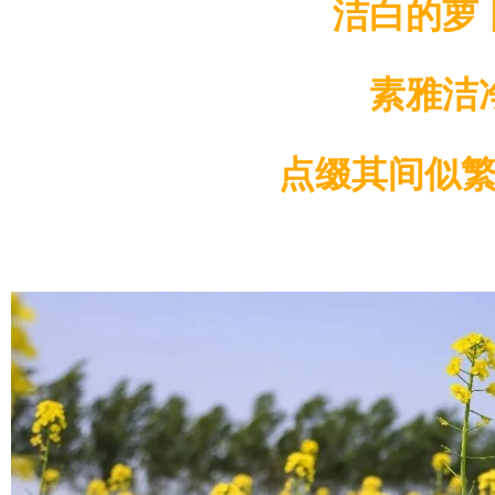
洁白的萝
素雅洁
点缀其间似