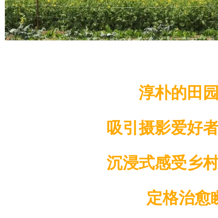
淳朴的田
吸引摄影爱好
沉浸式感受乡
定格治愈